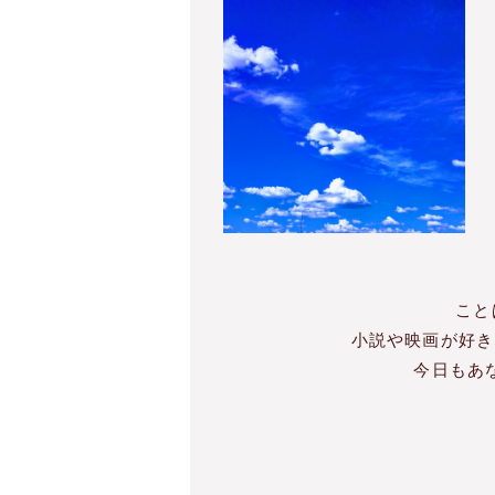
こと
小
説や映画が好き
今
日もあ