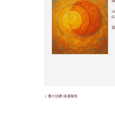
諸
cl
(
妻の治療 経過報告