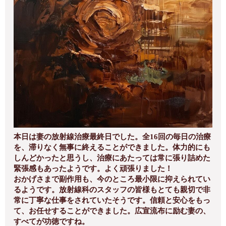
本日は妻の放射線治療最終日でした。全16回の毎日の治療
を、滞りなく無事に終えることができました。体力的にも
しんどかったと思うし、治療にあたっては常に張り詰めた
緊張感もあったようです。よく頑張りました！
おかげさまで副作用も、今のところ最小限に抑えられてい
るようです。放射線科のスタッフの皆様もとても親切で非
常に丁寧な仕事をされていたそうです。信頼と安心をもっ
て、お任せすることができました。広宣流布に励む妻の、
すべてが功徳ですね。