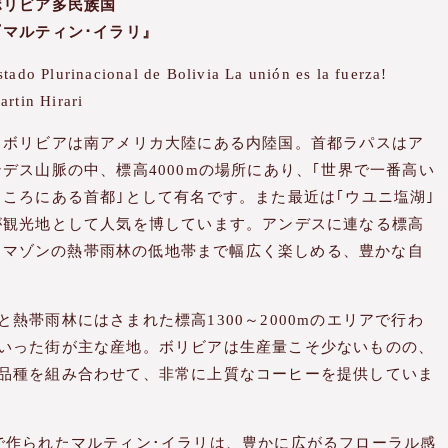
ボリビア多民族国
『マルティン･イラリ』
stado Plurinacional de Bolivia La unión es la fuerza!
artin Hirari
ボリビアは南アメリカ大陸にある内陸国。首都ラパスはア
ンデス山脈の中、標高4000mの場所にあり、｢世界で一番高い
ところにある首都｣として有名です。また最近は｢ウユニ塩湖｣
が観光地として人気を博しています。アンデスに連なる標高
からアマゾンの熱帯雨林の低地帯まで幅広く楽しめる、豊かな自
帯雨林にはさまれた標高1300～2000mのエリアで行わ
いった街が主な産地。ボリビアは生産量こそ少ないものの、
品種を組み合わせて、非常に上質なコーヒーを提供していま
作られたマルティン･イラリは、豊かに広がるフローラル感