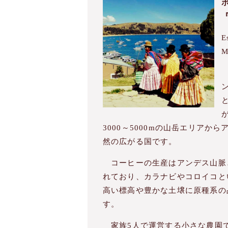
E
M
3000～5000mの山岳エリア
然の広がる国です。
コーヒーの生産はアンデス山脈と熱
れており、カラナビやコロイコと
高い標高や豊かな土壌に原種系の
す。
家族5人で運営する小さな農園で