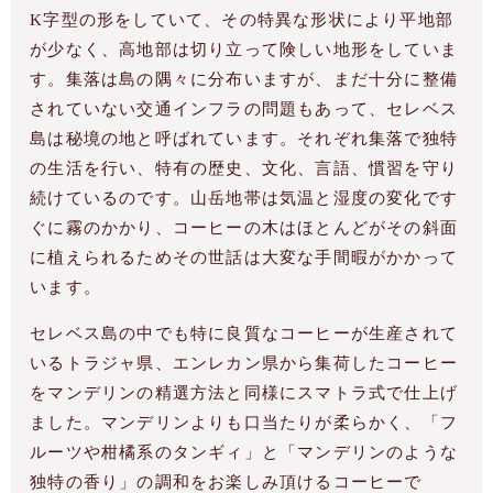
K字型の形をしていて、その特異な形状により平地部
が少なく、高地部は切り立って険しい地形をしていま
す。集落は島の隅々に分布いますが、まだ十分に整備
されていない交通インフラの問題もあって、セレベス
島は秘境の地と呼ばれています。それぞれ集落で独特
の生活を行い、特有の歴史、文化、言語、慣習を守り
続けているのです。山岳地帯は気温と湿度の変化です
ぐに霧のかかり、コーヒーの木はほとんどがその斜面
に植えられるためその世話は大変な手間暇がかかって
います。
セレベス島の中でも特に良質なコーヒーが生産されて
いるトラジャ県、エンレカン県から集荷したコーヒー
をマンデリンの精選方法と同様にスマトラ式で仕上げ
ました。マンデリンよりも口当たりが柔らかく、「フ
ルーツや柑橘系のタンギィ」と「マンデリンのような
独特の香り」の調和をお楽しみ頂けるコーヒーで