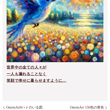
世界中の全ての人々が
一人も漏れることなく
笑顔で幸せに暮らせますように…
OmotzArt#ハトのいる図
OmotzArt 150色の青色