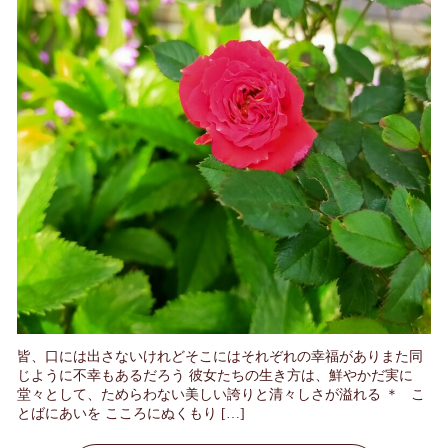
皆、口には出さないけれどそこにはそれぞれの幸福がありまた同
じように不幸もあるだろう 彼女たちの生き方は、鮮やかだ実に
堂々として、ためらわない美しい誇りと清々しさが溢れる ＊ こ
とばにあいを こころにぬくもり […]